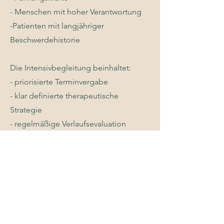
- Menschen mit hoher Verantwortung
-Patienten mit langjähriger
Beschwerdehistorie
Die Intensivbegleitung beinhaltet:
- priorisierte Terminvergabe
- klar definierte therapeutische
Strategie
- regelmäßige Verlaufsevaluation
- direkte Rückfragemöglichkeit
zwischen den Terminen
Investition:
ab 1200 Euro (
abhängig von
Umfang und Dauer)