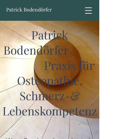
Patrick Bodendörfer
Patrick
Bodendörfer
Praxis für
Osteopathie,
Schmerz-&
Lebenskompetenz